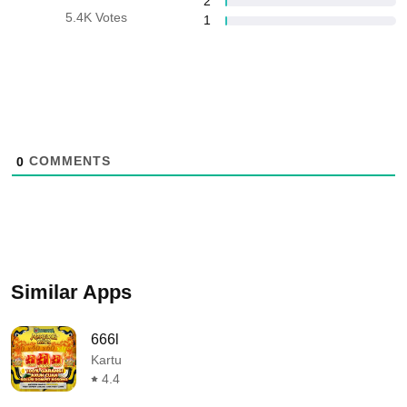
2
5.4K Votes
1
COMMENTS
0
Similar Apps
666l
Kartu
4.4