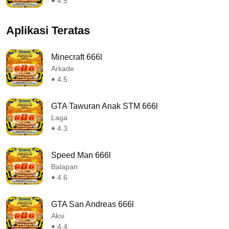
4.5
Aplikasi Teratas
Minecraft 666l
Arkade
4.5
GTA Tawuran Anak STM 666l
Laga
4.3
Speed Man 666l
Balapan
4.6
GTA San Andreas 666l
Aksi
4.4