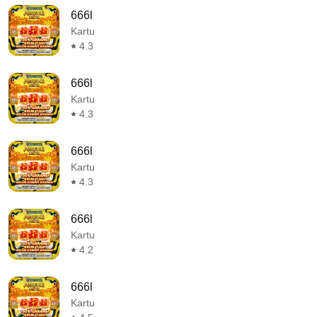
666l
Kartu
4.3
666l
Kartu
4.3
666l
Kartu
4.3
666l
Kartu
4.2
666l
Kartu