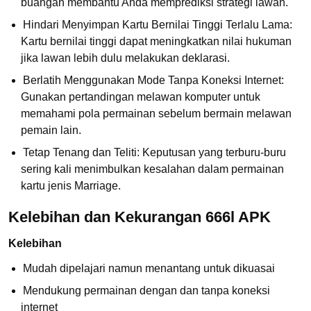
buangan membantu Anda memprediksi strategi lawan.
Hindari Menyimpan Kartu Bernilai Tinggi Terlalu Lama:
Kartu bernilai tinggi dapat meningkatkan nilai hukuman
jika lawan lebih dulu melakukan deklarasi.
Berlatih Menggunakan Mode Tanpa Koneksi Internet:
Gunakan pertandingan melawan komputer untuk
memahami pola permainan sebelum bermain melawan
pemain lain.
Tetap Tenang dan Teliti: Keputusan yang terburu-buru
sering kali menimbulkan kesalahan dalam permainan
kartu jenis Marriage.
Kelebihan dan Kekurangan 666l APK
Kelebihan
Mudah dipelajari namun menantang untuk dikuasai
Mendukung permainan dengan dan tanpa koneksi
internet