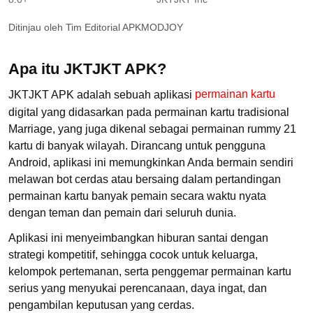
Ditinjau oleh Tim Editorial APKMODJOY
Apa itu JKTJKT APK?
permainan kartu
JKTJKT APK adalah sebuah aplikasi
digital yang didasarkan pada permainan kartu tradisional
Marriage, yang juga dikenal sebagai permainan rummy 21
kartu di banyak wilayah. Dirancang untuk pengguna
Android, aplikasi ini memungkinkan Anda bermain sendiri
melawan bot cerdas atau bersaing dalam pertandingan
permainan kartu banyak pemain secara waktu nyata
dengan teman dan pemain dari seluruh dunia.
Aplikasi ini menyeimbangkan hiburan santai dengan
strategi kompetitif, sehingga cocok untuk keluarga,
kelompok pertemanan, serta penggemar permainan kartu
serius yang menyukai perencanaan, daya ingat, dan
pengambilan keputusan yang cerdas.