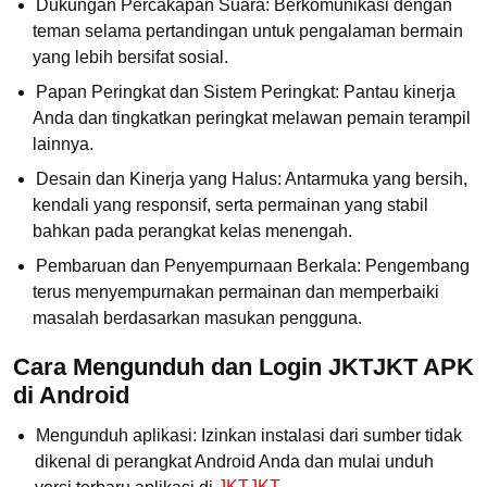
Dukungan Percakapan Suara: Berkomunikasi dengan
teman selama pertandingan untuk pengalaman bermain
yang lebih bersifat sosial.
Papan Peringkat dan Sistem Peringkat: Pantau kinerja
Anda dan tingkatkan peringkat melawan pemain terampil
lainnya.
Desain dan Kinerja yang Halus: Antarmuka yang bersih,
kendali yang responsif, serta permainan yang stabil
bahkan pada perangkat kelas menengah.
Pembaruan dan Penyempurnaan Berkala: Pengembang
terus menyempurnakan permainan dan memperbaiki
masalah berdasarkan masukan pengguna.
Cara Mengunduh dan Login JKTJKT APK
di Android
Mengunduh aplikasi: Izinkan instalasi dari sumber tidak
dikenal di perangkat Android Anda dan mulai unduh
JKTJKT