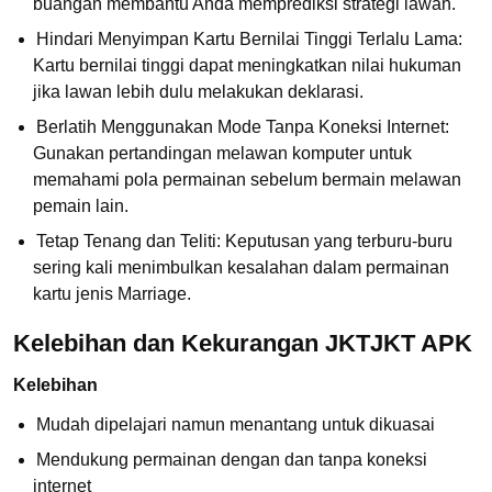
buangan membantu Anda memprediksi strategi lawan.
Hindari Menyimpan Kartu Bernilai Tinggi Terlalu Lama:
Kartu bernilai tinggi dapat meningkatkan nilai hukuman
jika lawan lebih dulu melakukan deklarasi.
Berlatih Menggunakan Mode Tanpa Koneksi Internet:
Gunakan pertandingan melawan komputer untuk
memahami pola permainan sebelum bermain melawan
pemain lain.
Tetap Tenang dan Teliti: Keputusan yang terburu-buru
sering kali menimbulkan kesalahan dalam permainan
kartu jenis Marriage.
Kelebihan dan Kekurangan JKTJKT APK
Kelebihan
Mudah dipelajari namun menantang untuk dikuasai
Mendukung permainan dengan dan tanpa koneksi
internet