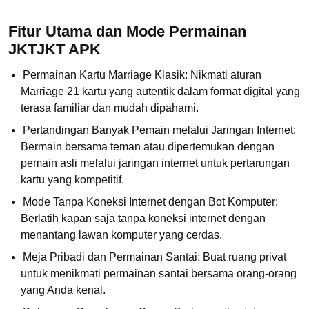
Fitur Utama dan Mode Permainan
JKTJKT APK
Permainan Kartu Marriage Klasik: Nikmati aturan
Marriage 21 kartu yang autentik dalam format digital yang
terasa familiar dan mudah dipahami.
Pertandingan Banyak Pemain melalui Jaringan Internet:
Bermain bersama teman atau dipertemukan dengan
pemain asli melalui jaringan internet untuk pertarungan
kartu yang kompetitif.
Mode Tanpa Koneksi Internet dengan Bot Komputer:
Berlatih kapan saja tanpa koneksi internet dengan
menantang lawan komputer yang cerdas.
Meja Pribadi dan Permainan Santai: Buat ruang privat
untuk menikmati permainan santai bersama orang-orang
yang Anda kenal.